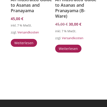
to Asanas and
to Asanas and
Pranayama
Pranayama (B-
Ware)
45,00
€
Ursprünglicher
Aktueller
45,00
€
30,00
€
inkl. 7 % MwSt.
Preis
Preis
inkl. 7 % MwSt.
zzgl.
Versandkosten
war:
ist:
zzgl.
Versandkosten
45,00 €
30,00 €.
Weiterlesen
Weiterlesen