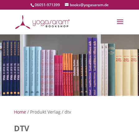
06051-971399
books@yogasaram.de
Home
/ Produkt Verlag / dtv
DTV