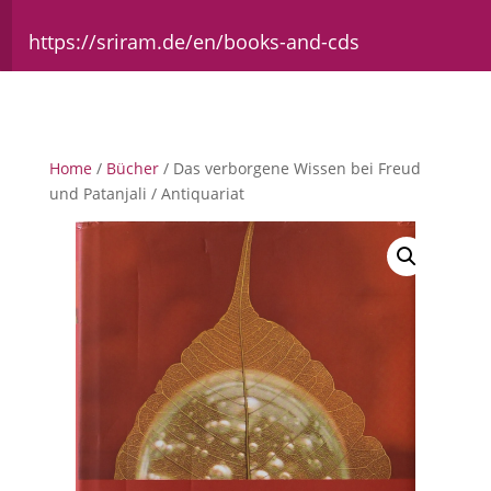
https://sriram.de/en/books-and-cds
Home
/
Bücher
/ Das verborgene Wissen bei Freud
und Patanjali / Antiquariat