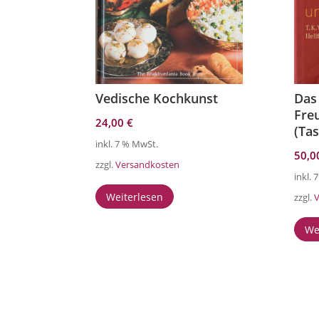
Vedische Kochkunst
Das
Fre
24,00
€
(Ta
inkl. 7 % MwSt.
50,
zzgl.
Versandkosten
inkl.
Weiterlesen
zzgl.
We