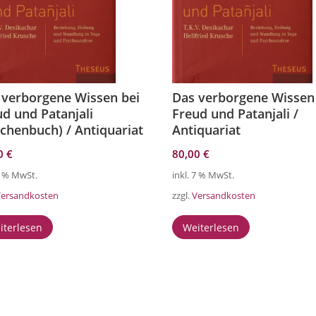
 verborgene Wissen bei
Das verborgene Wissen
ud und Patanjali
Freud und Patanjali /
schenbuch) / Antiquariat
Antiquariat
00
€
80,00
€
 7 % MwSt.
inkl. 7 % MwSt.
Versandkosten
zzgl.
Versandkosten
iterlesen
Weiterlesen