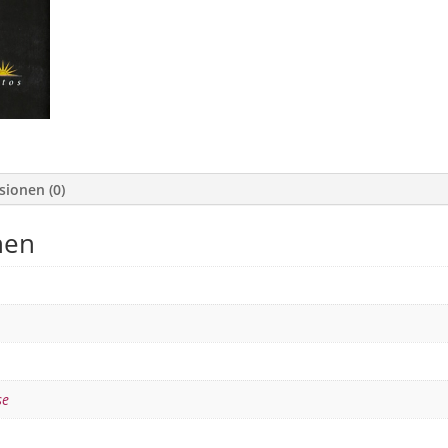
sionen (0)
nen
se